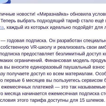
тличные новости! «Миразнайка» обновила услов
 Теперь выбрать подходящий тариф стало ещё 
та
, каждый из которых идеально подойдёт для 
— годовая подписка. Он разработан специально
 собственную VR-школу и реализовать свои ам
 подписка предоставляет безлимитный доступ к
никаких ограничений. Финансовая модель проду
ла вы вносите единоразовый паушальный взнос 
азу получаете доступ ко всем материалам. Особ
то первые 6 месяцев вы пользуетесь сервисом 
 ежемесячных платежей — это так называемые
-го месяца начинается ежемесячная подписка с
Условия этого тарифа доступны для 15 шлемов.