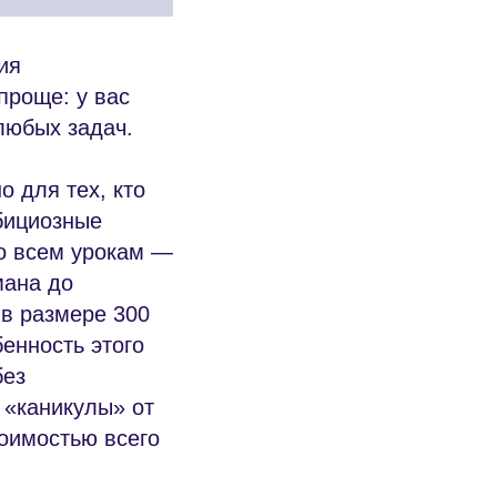
ия
проще: у вас
любых задач.
 для тех, кто
бициозные
о всем урокам —
мана до
в размере 300
енность этого
без
 «каникулы» от
тоимостью всего