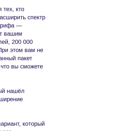
 тех, кто
расширить спектр
тарифа —
ет вашим
лей, 200 000
При этом вам не
анный пакет
 что вы сможете
ый нашёл
сширение
ариант, который